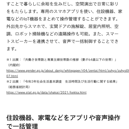
すことで暮らしに余裕を生みだし、空間演出で日常に彩り
をもたらします。専用のスマホアプリを使い、住設機器、家
電などのIoT機器をまとめて操作管理することができます。
外出先からスマホで、玄関ドアの施解錠、居室内照明、空
調、ロボット掃除機などの遠隔操作も可能。また、スマー
トスピーカーを連携させて、音声で一括制御することでき
ます。
※1 出展：「共働き世帯数と専業主婦世帯数の推移（妻が64歳以下の世帯）」
（内閣府）
https://www.gender.go.jp/about_danjo/whitepaper/r04/zentai/html/zuhyo/zuhyo0
07.html
※2 出展：「令和3年社会生活基本調査 生活時間及び生活行動に関する結果」
（総務省統計局）
https://www.stat.go.jp/data/shakai/2021/kekka.html
住設機器、家電などをアプリや音声操作
で一括管理