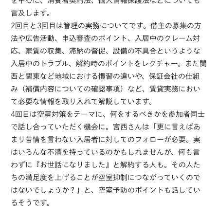
を中心に、消費者契約法、個人情報保護法などについても
言及します。
2回目と3回目は管理の実務についてです。借主の募集の方
法や広告活動、申込審査のポイント、入居中のクレーム対
応、家賃の収集、滞納の督促、設備の不具合というような
入居中のトラブル、解約時のポイントをレクチャー。また関
西と関東など地域における慣習の違いや、保証会社の仕組
み（補償内容についての確認事項）など、賃貸実務におい
て必要な情報を取り入れて解説しています。
4回目は空室対策をテーマに、何をするべきかを参加者同士
で話し合っていただく機会に。宮西さんは「更に言えばあ
まり苦情を言わない入居者に対してのフォローが必要。実
はいろんな不満を持っているのかもしれませんが、何も言
わずに『お世話になりました』と解約する人も。その人た
ちの満足度を上げることが空室抑制につながっていくので
はないでしょうか？」と、空室予防のポイントも話してい
るそうです。