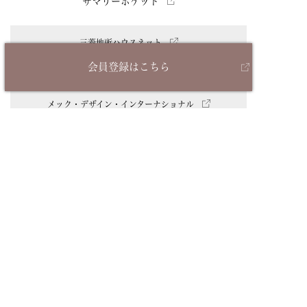
サマリーポケット
三菱地所ハウスネット
三菱地所ホーム
会員登録はこちら
アーバンライフ
メック・デザイン・インターナショナル
プライバシーポリシー
カスタマーハラスメントに対する基本方針
Copyright © MITSUBISHI ESTATE RESIDENCE CO.,LTD.
All Rights Reserved.