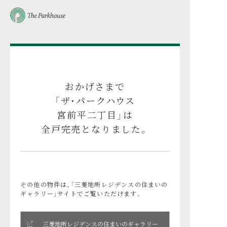
メ
ご
イ
注
ン
意
コ
く
ン
だ
テ
さ
ン
い
ツ
。
へ
こ
おかげさまで
ス
の
キ
ペ
「ザ・パークハウス
ッ
ー
プ
ジ
宮前平二丁目」は
は
全戸完売となりました。
「
ザ
・
パ
ー
ク
その他の物件は、「三菱地所レジデンスの住まいの
ハ
ギャラリー」サイトでご覧いただけます。
ウ
ス
宮
前
三菱地所レジデンスの住まいのギャラリー