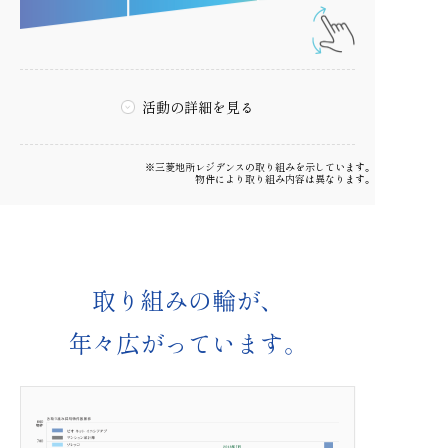
マンション家計簿
活動の詳細を見る
※三菱地所レジデンスの取り組みを示しています。
物件により取り組み内容は異なります。
持続可能な開発へ貢献の理解
取り組みの輪が、
soleco（ソレッコ）
年々広がっています。