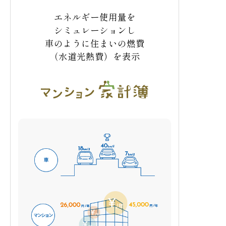
う協力事業者に働きかけています。
エネルギー使用量を
二重床下地合板の工業製品への代替や、型
シミュレーションし
枠コンクリートパネルの木材の
トレーサビ
リティ（追跡可能性）確保などといった努
車のように住まいの燃費
断熱性能を向上させ、高効率な住宅設備を
力もその取り組みの一つ。
引き続きFSCな
導入することで年間の一次エネルギー消費量を
（水道光熱費）を表示
どの木材のトレーサビリティの向上を目指
20％以上削減する取り組み
し、
今後の木材利用の拡大を図るととも
に、設計者・施工者・メーカーなど関係者
間でも理解を深めていきます。
木の守PROJECT
天然資源の持続可能な管理・利用、
差別的慣行・不平等の是正、山地生態系の保全