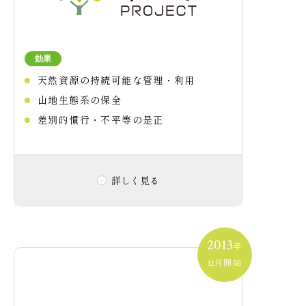
ビオ ネット イニシアチブを
ディスポーザーの設置促進
さらに詳しく見る
効果
ゴミの削減
天然資源の持続可能な管理・利用
山地生態系の保全
差別的慣行・不平等の是正
高気密・高断熱住宅※・エアロテック
詳しく見る
あらゆる年齢の全ての人々の健康的な生活を確保する
※住宅性能表示：断熱・1次エネ共等級4
取り組み内容
2013
年
月開始
12
ZEHの取り組み
二酸化炭素の吸収源である森林や環境を破
壊し、先住民の人権侵害を引き起こしてい
る
違法伐採による木材を極力使用しないよ