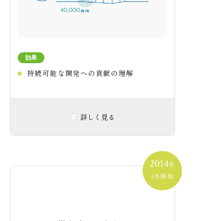
節水器具・節湯器具
水利用の効率化
効果
持続可能な開発への貢献の理解
省力化建設工法（PC工法の開発）
詳しく見る
廃棄物の抑制
取り組み内容
2014
省CO2コンクリートの採用
年
月開始
5
冷暖房などの家電や給湯、建物の維持管理
エネルギー使用量など、
「入居後の暮らし
建設時のCO2排出量の削減
に使うエネルギーの可視化」をマンション
業界初の試みとして実施しています。