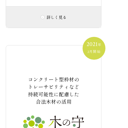
詳しく見る
防災の取り組み
取り組み内容
2021
年
月開始
2
マンションづくりにおいて「守る」「育て
る」「つなぐ」「活かす」「減らす」の5つ
災害への適応能力の向上、
をテーマに、生物多様性保全の取り組みを
レジリエンス・災害リスク管理
実施しています。
コンクリート型枠材の
マンション敷地内の植栽設計では、入居後
トレーサビリティなど
の維持管理コストの低減に配慮しながら、
雑草の発生を抑え、害虫を招きにくい樹種
持続可能性に配慮した
内水氾濫対策（都市型水害）
を選定しています。
合法木材の活用
侵略的外来種を採用せず、地域に受け継が
れてきた植生や日本の在来種を大切にする
水関連災害などの災害による被災者を削減
ことで、地域の環境を保全し、多様な生き
ものや植物を守り、育てます。