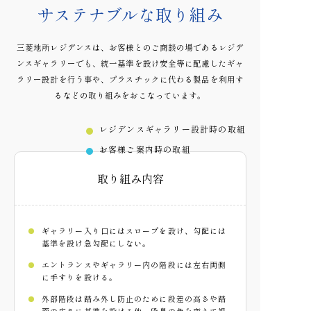
サステナブルな取り組み
三菱地所レジデンスは、お客様とのご商談の場であるレジデ
ンスギャラリーでも、
統一基準を設け安全等に配慮したギャ
ラリー設計を行う事や、
プラスチックに代わる製品を利用す
るなどの取り組みをおこなっています。
レジデンスギャラリー設計時の取組
お客様ご案内時の取組
取り組み内容
ギャラリー入り口にはスロープを設け、勾配には
基準を設け急勾配にしない。
エントランスやギャラリー内の階段には左右両側
に手すりを設ける。
外部階段は踏み外し防止のために段差の高さや踏
面の広さに基準を設ける他、
段鼻の色を変えて視