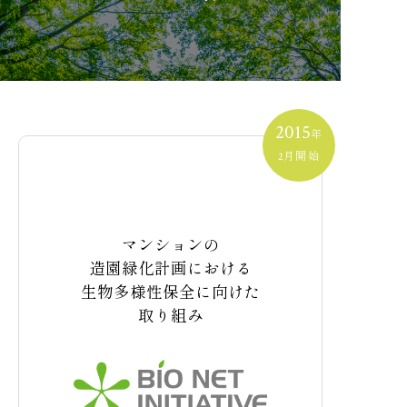
給湯器・断熱浴槽・エアロテック等
によるエネルギー効率の改善
2015
年
月開始
2
シックハウス対策
化学物質や大気・水質などの汚染による疾病の削減
マンションの
化学物質の大気・水・土壌への放出を削減
造園緑化計画における
生物多様性保全に向けた
取り組み
EVカーシェアの設置促進