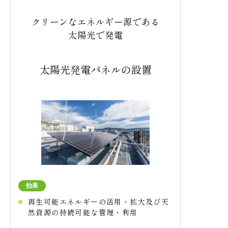
社からご提案いたします。
クリーンなエネルギー源である
被災地の声を届ける防災ツール「そなえる
太陽光で発電
カルタ」を開発し、
被災地のリアルを伝え
ることで備えるきっかけを提供していま
す。
太陽光発電パネルの設置
防災の取り組みを
さらに詳しく見る
効果
再生可能エネルギーの活用・拡大及び天
然資源の持続可能な管理・利用