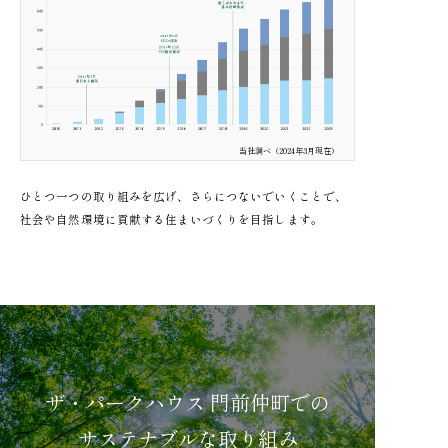
現代的エネルギーサービス
（一括受電）
再生可能エネルギーの活用・拡大
及び天然資源の持続可能な管理・活用
当社調べ（2024年3月現在）
soleco+（ソレッコプラス）
ひとつ一つの取り組みを広げ、さらにつないでいくことで、
社会や自然環境に貢献する住まいづくりを目指します。
再生可能エネルギーの活用・拡大
及び天然資源の持続可能な管理・活用
ザ・パークハウス 門前仲町での
サステナブルな取り組み
高効率機器の採用