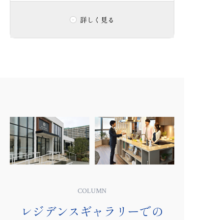
詳しく見る
取り組み内容
断熱を強化した上で、高効率エアコンや高
効率給湯器、節水型の水栓、 保温浴槽、
LED照明、複層ガラスなどを採用し一次エ
ネルギー消費量を削減します。
CO₂排出量を減らす暮らしの実現にむけ
て、今後計画するマンションに導入し、
2025年以降の分譲販売・賃貸募集は全物件
で採用します。
ZEHの取り組みを
COLUMN
さらに詳しく見る
レジデンスギャラリーでの