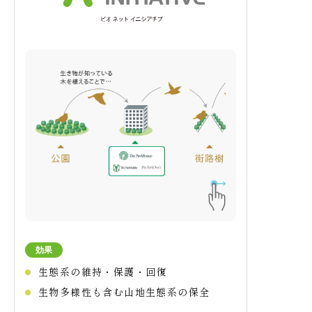
EVをリーズナブルに利用可能
EV充電設備の設置
EVを利用しやすい環境の創出
家事楽設備・宅配BOX
効果
生態系の維持・保護・回復
世帯・家族内の責任分担を通じて無報酬の
育児・介護や家事労働を認識・評価する
生物多様性も含む山地生態系の保全