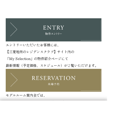
エントリーいただいたお客様には、
【三菱地所のレジデンスクラブ】サイト内の
「My Selection」の物件紹介ページにて
最新情報（予定価格、スケジュール）がご覧いただけます。
モデルルーム案内会では、
物件コンセプトのご説明、模型およびモデルルームのご案
エントリー
来場予約
内、
販売（予定）価格や今後のスケジュールをご案内しておりま
す。