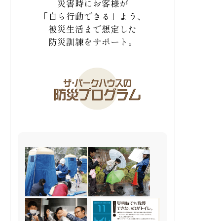
災害時にお客様が
断熱性能が影響する冷暖房費を住戸ごとに
「自ら行動できる」よう、
紹介するほか、
ザ・パークハウスに搭載し
土壌汚染対策
ている設備の一回使用分の光熱費をお伝え
被災生活まで想定した
します。
防災訓練をサポート。
暮らしの中でできるエコの工夫などをお伝
大気・水質・土壌の汚染による死亡・疾病の削減
えすることで、
「毎月かかる光熱費はどの
有害な化学物質放出の最小化
くらいになるのか」
という日常感覚でザ・
パークハウスの環境性能を理解できます。
ビオネットイニシアチブ
生態系の維持・保護・回復
生物多様性も含む山地生態系の保全