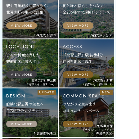
駅や商業施設に寄り添う、
街と緑と暮らしをつなぐ
北習志野の中心に誕生
全236邸の大規模レジデンス
VIEW MORE
VIEW MORE
外観完成予想CG
外観完成予想CG
LOCATION
ACCESS
日々の利便に満ちた
「北習志野」駅 徒歩4分
駅前街区に暮らす
住居系地域に誕生
VIEW MORE
VIEW MORE
北習志野近隣公園
「北習志野」駅前
（徒歩2分・約110m）
（徒歩4分・約270m）
DESIGN
COMMON SPACE
船橋北習志野の象徴へ
つながりを生み出す
全236戸のレジデンス
コミュニティスペース
VIEW MORE
VIEW MORE
別棟共用棟
「ナラシノヒュッテ」
外観完成予想CG
完成予想CG