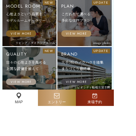
MODEL ROOM
PLAN
心地よさという品質を
こだわりで選べる
モデルルームギャラリー
多彩な住戸プラン
VIEW MORE
VIEW MORE
リビング・ダイニングルーム
image photo
QUALITY
BRAND
日々の心地よさを高める
大手3社のノウハウを結集
上質な設備を揃えて
まちづくり最終章
VIEW MORE
VIEW MORE
リビオシティ船橋北習志野
image photo
（2025年2月竣工）
エントリー
来場予約
MAP
※掲載の施設や周辺環境の写真は（image photo、提供写真を除
く）2022年10月、事業主及び地権者は2026年2月に撮影したも
のです。
※掲載の写真はリビオシティ船橋北習志野ミッドレジデンスのモ
デルルーム（S72Bタイプ）を2026年1月に撮影したものです。