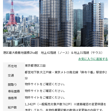
港区最大級敷地面積2ha超 地上42階建（ノース）＆地上31階建（サウス）
お気に入りに追加する
東京都港区三田
所在地
都営地下鉄大江戸線・東京メトロ南北線「麻布十番」駅徒歩2
交通
分
物件サイトをご確認ください。
間取り
物件サイトをご確認ください。
専有面積
物件サイトをご確認ください。
価格帯
1,342戸（一般販売対象戸数762戸）※建築確認の変更申請を
総戸数
予定しており、本物件概要記載の数値は変更後の内容です。