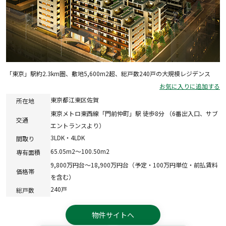
「東京」駅約2.3km圏、敷地5,600m2超、総戸数240戸の大規模レジデンス
お気に入りに追加する
東京都江東区佐賀
所在地
東京メトロ東西線「門前仲町」駅 徒歩8分 （6番出入口、サブ
交通
エントランスより）
3LDK・4LDK
間取り
65.05m2～100.50m2
専有面積
9,800万円台～18,900万円台（予定・100万円単位・前払賃料
価格帯
を含む）
240戸
総戸数
物件サイトへ