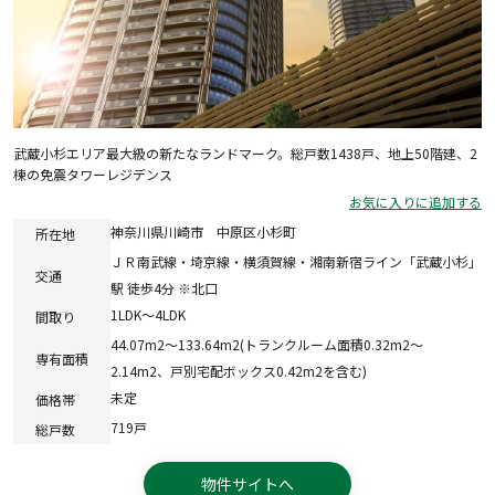
武蔵小杉エリア最大級の新たなランドマーク。総戸数1438戸、地上50階建、2
棟の免震タワーレジデンス
お気に入りに追加する
神奈川県川崎市 中原区小杉町
所在地
ＪＲ南武線・埼京線・横須賀線・湘南新宿ライン「武蔵小杉」
交通
駅 徒歩4分 ※北口
1LDK～4LDK
間取り
44.07m2～133.64m2(トランクルーム面積0.32m2～
専有面積
2.14m2、戸別宅配ボックス0.42m2を含む)
未定
価格帯
719戸
総戸数
物件サイトへ