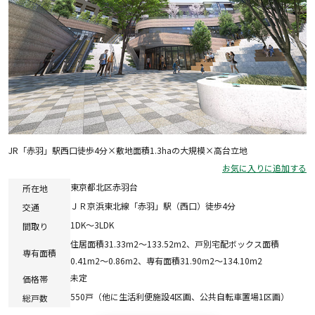
JR「赤羽」駅西口徒歩4分×敷地面積1.3haの大規模×高台立地
お気に入りに追加する
東京都北区赤羽台
所在地
ＪＲ京浜東北線「赤羽」駅（西口）徒歩4分
交通
1DK～3LDK
間取り
住居面積31.33m2～133.52m2、戸別宅配ボックス面積
専有面積
0.41m2～0.86m2、専有面積31.90m2～134.10m2
未定
価格帯
550戸（他に生活利便施設4区画、公共自転車置場1区画）
総戸数