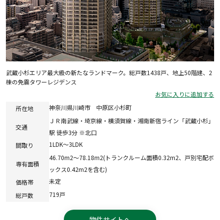
武蔵小杉エリア最大級の新たなランドマーク。総戸数1438戸、地上50階建、2
棟の免震タワーレジデンス
お気に入りに追加する
神奈川県川崎市 中原区小杉町
所在地
ＪＲ南武線・埼京線・横須賀線・湘南新宿ライン「武蔵小杉」
交通
駅 徒歩3分 ※北口
1LDK～3LDK
間取り
46.70m2～78.18m2(トランクルーム面積0.32m2、戸別宅配ボ
専有面積
ックス0.42m2を含む)
未定
価格帯
719戸
総戸数
物件サイトへ