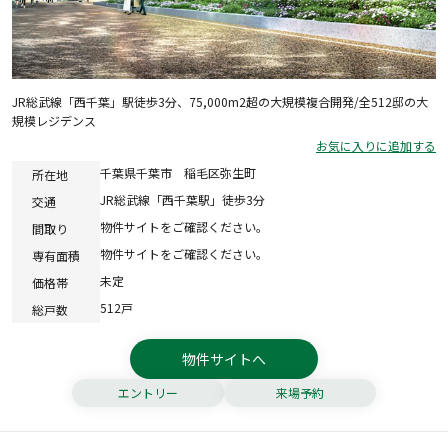
JR総武線「西千葉」駅徒歩3分、75,000m2超の大規模複合開発/全512邸の大
規模レジデンス
お気に入りに追加する
千葉県千葉市 稲毛区弥生町
所在地
JR総武線「西千葉駅」徒歩3分
交通
物件サイトをご確認ください。
間取り
物件サイトをご確認ください。
専有面積
未定
価格帯
512戸
総戸数
物件サイトへ
エントリー
来場予約