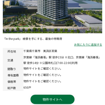
「In the park」 緑景を手にする、最後の特等席
お気に入りに追加する
千葉県千葉市 美浜区若葉
所在地
京葉線「海浜幕張」駅 徒歩15分 ※北口、京葉線「海浜幕張」
交通
駅 徒歩14分 ※公園改札口(7:00-22:00)利用
物件サイトをご確認ください。
間取り
物件サイトをご確認ください。
専有面積
物件サイトをご確認ください。
価格帯
650戸
総戸数
物件サイトへ