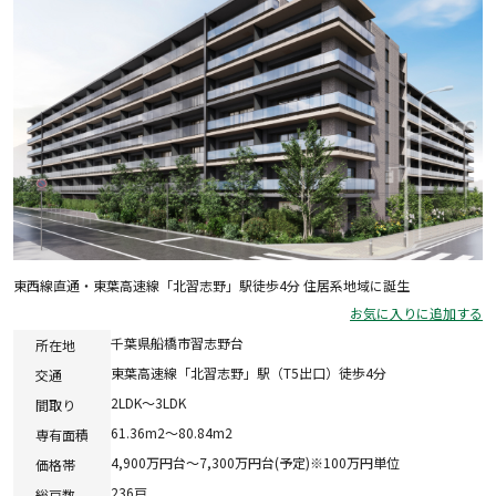
東西線直通・東葉高速線「北習志野」駅徒歩4分 住居系地域に誕生
お気に入りに追加する
千葉県船橋市習志野台
所在地
東葉高速線「北習志野」駅（T5出口）徒歩4分
交通
2LDK～3LDK
間取り
61.36m2～80.84m2
専有面積
4,900万円台～7,300万円台(予定)※100万円単位
価格帯
236戸
総戸数