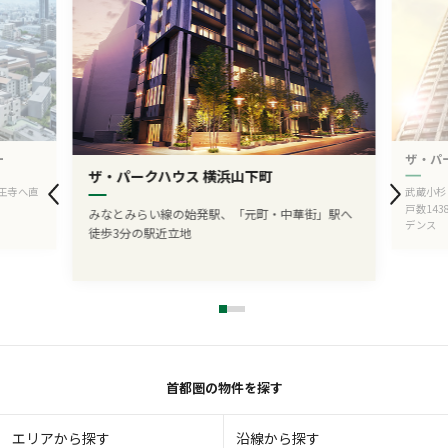
ー
ザ・パ
ザ・パークハウス 横浜山下町
王寺へ直
武蔵小杉
戸数14
みなとみらい線の始発駅、「元町・中華街」駅へ
デンス
徒歩3分の駅近立地
首都圏の物件を探す
エリアから探す
沿線から探す