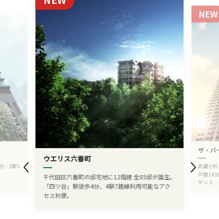
NEW
ザ・パ
ウエリス六番町
6分／3駅5
武蔵小杉
戸数14
千代田区六番町の邸宅地に12階建 全85邸が誕生。
デンス
「四ツ谷」駅徒歩4分、4駅7路線利用可能なアク
セス利便。