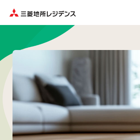
三菱地所レジデンスの
関西発！
ト
ええやん！
サステナブル
木質化