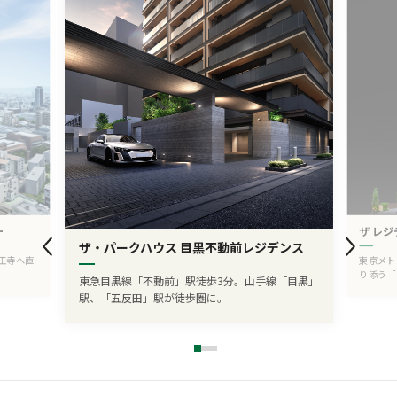
ー
ザ レジ
ザ・パークハウス 目黒不動前レジデンス
王寺へ直
東京メト
り添う「
東急目黒線「不動前」駅徒歩3分。山手線「目黒」
駅、「五反田」駅が徒歩圏に。