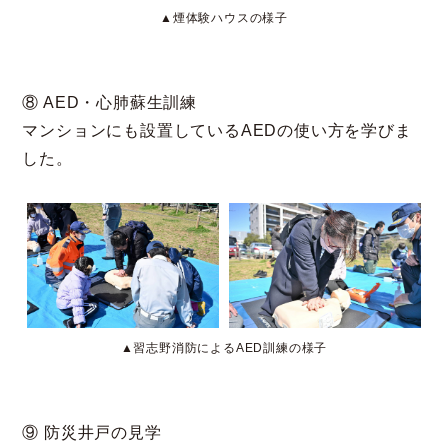
▲煙体験ハウスの様子
⑧ AED・心肺蘇生訓練
マンションにも設置しているAEDの使い方を学びま
した。
▲習志野消防によるAED訓練の様子
⑨ 防災井戸の見学